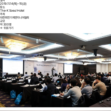
일자
2019.11.14(목)~15(금)
장소
The-K Soeul Hotel
주최
대한회전기계엔지니어협회
규모
약 300명
뒤로가기