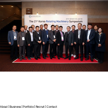
About
|
Business
|
Portfolio
|
Recruit
|
Contact