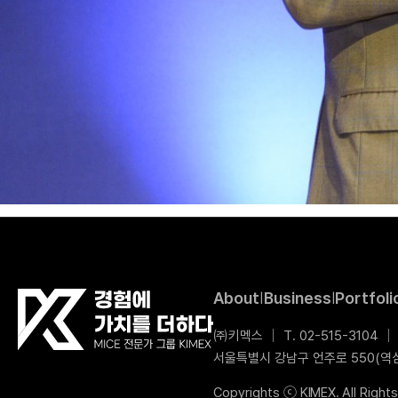
About
Business
Portfoli
|
|
㈜키멕스
│
T. 02-515-3104
│
서울특별시 강남구 언주로 550(역삼
Copyrights ⓒ
KIMEX.
All Right