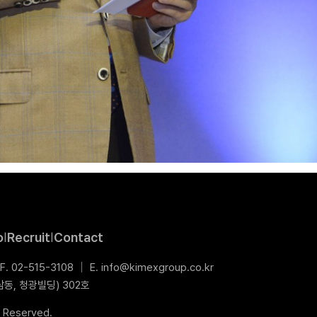
o
Recruit
Contact
|
|
F. 02-515-3108
│
E. info@kimexgroup.co.kr
동, 청광빌딩) 302호
s Reserved.