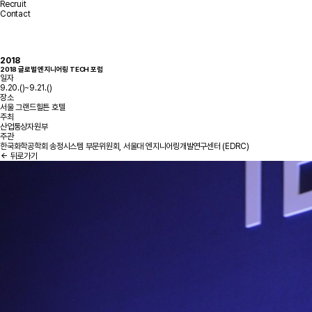
Recruit
Contact
2018
2018 글로벌 엔지니어링 TECH 포럼
일자
9.20.()~9.21.()
장소
서울 그랜드힐튼 호텔
주최
산업통상자원부
주관
한국화학공학회 송정시스템 부문위원회, 서울대 엔지니어링개발연구센터 (EDRC)
뒤로가기